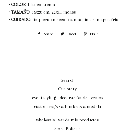
· COLOR
: blanco crema
· TAMAÑO
: 56x28 cm, 22x11 inches
· CUIDADO
: limpieza en seco o a máquina con agua fría
Share
Share
Tweet
Tweet
Pin it
Pin
on
on
on
Facebook
Twitter
Pinterest
Search
Our story
event styling · decoración de eventos
custom rugs · alfombras a medida
wholesale · vende mis productos
Store Policies