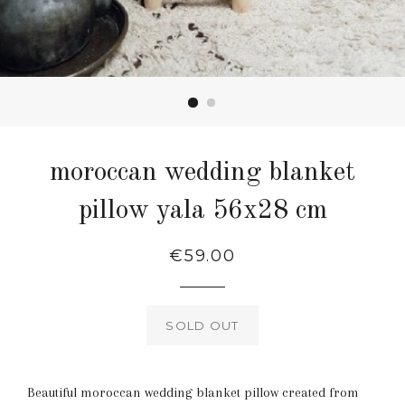
moroccan wedding blanket
pillow yala 56x28 cm
Regular
€59.00
price
SOLD OUT
Beautiful moroccan wedding blanket pillow created from