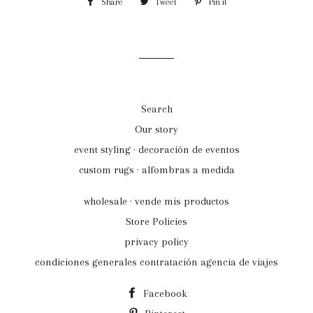
Share
Share
Tweet
Tweet
Pin it
Pin
on
on
on
Facebook
Twitter
Pinterest
Search
Our story
event styling · decoración de eventos
custom rugs · alfombras a medida
wholesale · vende mis productos
Store Policies
privacy policy
condiciones generales contratación agencia de viajes
Facebook