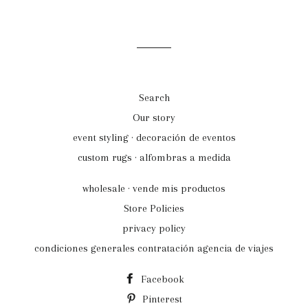
on
on
on
Facebook
Twitter
Pinterest
Search
Our story
event styling · decoración de eventos
custom rugs · alfombras a medida
wholesale · vende mis productos
Store Policies
privacy policy
condiciones generales contratación agencia de viajes
Facebook
Pinterest