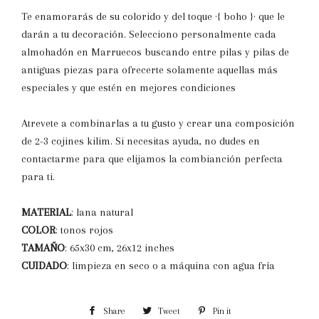
Te enamorarás de su colorido y del toque ·{ boho }· que le
darán a tu decoración. Selecciono personalmente cada
almohadón en Marruecos buscando entre pilas y pilas de
antiguas piezas para ofrecerte solamente aquellas más
especiales y que estén en mejores condiciones
Atrevete a combinarlas a tu gusto y crear una composición
de 2-3 cojines kilim. Si necesitas ayuda, no dudes en
contactarme para que elijamos la combianción perfecta
para ti.
MATERIAL
: lana natural
COLOR
: tonos rojos
TAMAÑO
: 65x30 cm, 26x12 inches
CUIDADO
: limpieza en seco o a máquina con agua fría
Share
Share
Tweet
Tweet
Pin it
Pin