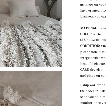
as throw on your
have created als
blankets, you ca
MATERIAL:
natu
COLOR:
white
SIZE:
195x103 cm
CONDITION:
Vin
please note that 
irregularities wh
beautiful charact
CARE:
dry clean 
and rinse on col
I ship worldwide
the order in 1 da
send you an e-ma
number once your