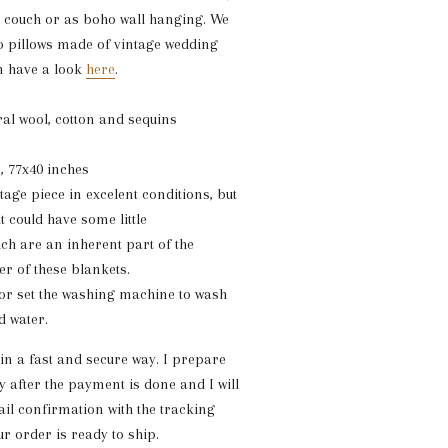
 couch or as boho wall hanging. We
o pillows made of vintage wedding
n have a look
here
.
ral wool, cotton and sequins
, 77x40 inches
tage piece in excelent conditions, but
it could have some little
ich are an inherent part of the
er of these blankets.
or set the washing machine to wash
d water.
 in a fast and secure way. I prepare
y after the payment is done and I will
il confirmation with the tracking
 order is ready to ship.