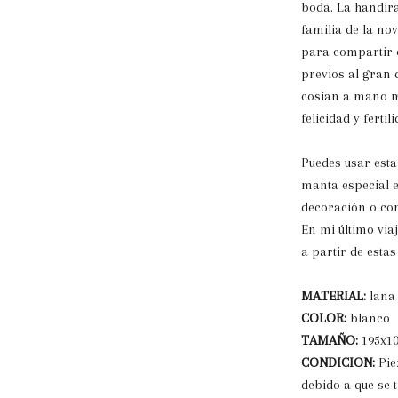
boda. La handira
familia de la no
para compartir c
previos al gran 
cosían a mano mi
felicidad y fertil
Puedes usar es
manta especial e
decoración o co
En mi último vi
a partir de esta
MATERIAL:
lana 
COLOR:
blanco
TAMAÑO:
195x10
CONDICION:
Pie
debido a que se 