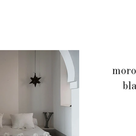
moro
bl