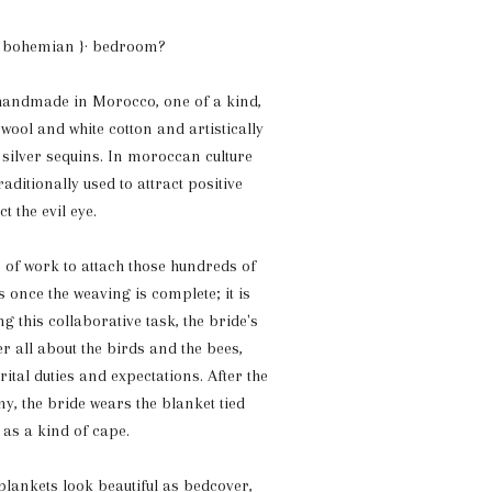
{ bohemian }· bedroom?
handmade in Morocco, one of a kind,
wool and white cotton and artistically
 silver sequins. In moroccan culture
raditionally used to attract positive
t the evil eye.
s of work to attach those hundreds of
 once the weaving is complete; it is
ng this collaborative task, the bride's
er all about the birds and the bees,
tal duties and expectations. After the
, the bride wears the blanket tied
as a kind of cape.
lankets look beautiful as bedcover,