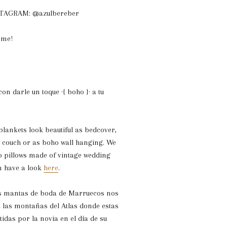
NSTAGRAM: @azulbereber
ome!
n darle un toque ·{ boho }· a tu
lankets look beautiful as bedcover,
 couch or as boho wall hanging. We
o pillows made of vintage wedding
n have a look
here
.
las mantas de boda de Marruecos nos
 las montañas del Atlas donde estas
idas por la novia en el día de su