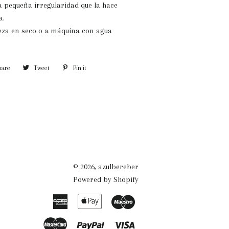
 pequeña irregularidad que la hace
a.
eza en seco o a máquina con agua
hare
Share
Tweet
Tweet
Pin it
Pin
on
on
on
Facebook
Twitter
Pinterest
© 2026,
azulbereber
Powered by Shopify
American
Apple
Maestro
Express
Pay
Master
Paypal
Visa