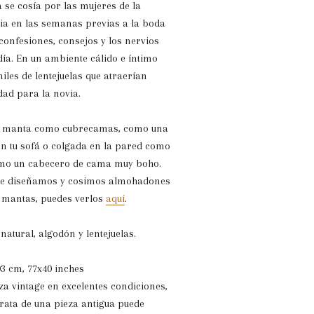
 se cosía por las mujeres de la
via en las semanas previas a la boda
onfesiones, consejos y los nervios
día. En un ambiente cálido e íntimo
les de lentejuelas que atraerían
idad para la novia.
ta manta como cubrecamas, como una
n tu sofá o colgada en la pared como
mo un cabecero de cama muy boho.
aje diseñamos y cosimos almohadones
s mantas, puedes verlos
aquí
.
natural, algodón y lentejuelas.
3 cm, 77x40 inches
za vintage en excelentes condiciones,
trata de una pieza antigua puede