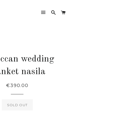
SITE NAVIGATION
SEARCH
CART
ccan wedding
anket nasila
Regular
€390.00
price
SOLD OUT