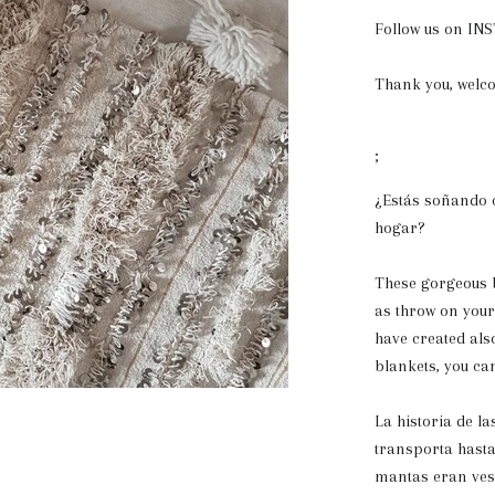
Follow us on I
Thank you, welc
;
¿Estás soñando co
hogar?
These gorgeous b
as throw on your
have created als
blankets, you ca
La historia de 
transporta hasta
mantas eran vest