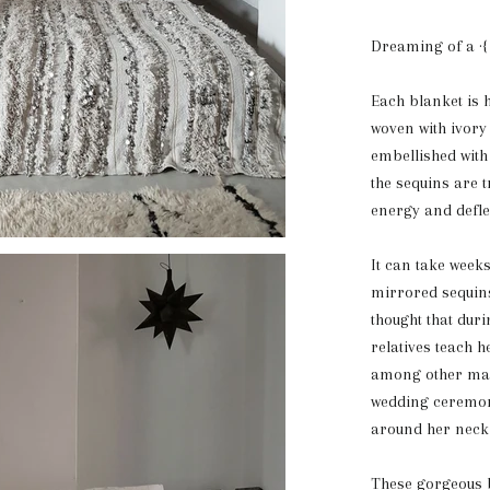
Dreaming of a ·
Each blanket is 
woven with ivory 
embellished with
the sequins are t
energy and deflec
It can take week
mirrored sequins
thought that duri
relatives teach h
among other mari
wedding ceremony
around her neck 
These gorgeous b