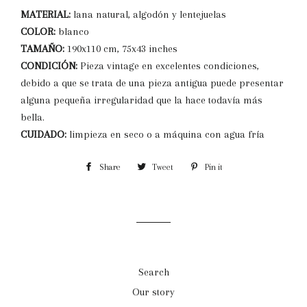
MATERIAL:
lana natural, algodón y lentejuelas
COLOR:
blanco
TAMAÑO:
190x110 cm, 75x43 inches
CONDICIÓN:
Pieza vintage en excelentes condiciones,
debido a que se trata de una pieza antigua puede presentar
alguna pequeña irregularidad que la hace todavía más
bella.
CUIDADO:
limpieza en seco o a máquina con agua fría
Share
Share
Tweet
Tweet
Pin it
Pin
on
on
on
Facebook
Twitter
Pinterest
Search
Our story