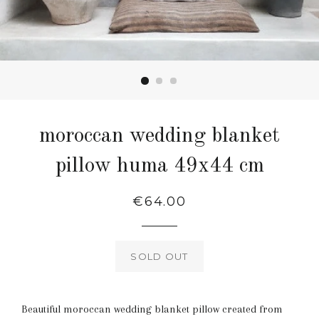
moroccan wedding blanket
pillow huma 49x44 cm
Regular
€64.00
price
SOLD OUT
Beautiful moroccan wedding blanket pillow created from