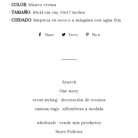
· COLOR
: blanco crema
· TAMAÑO
: 49x44 cm cm, 19x17 inches
· CUIDADO
: limpieza en seco o a máquina con agua fría
Share
Share
Tweet
Tweet
Pin it
Pin
on
on
on
Facebook
Twitter
Pinterest
Search
Our story
event styling · decoración de eventos
custom rugs · alfombras a medida
wholesale · vende mis productos
Store Policies