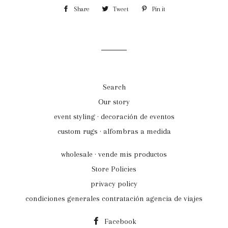
Share
Share
Tweet
Tweet
Pin it
Pin
on
on
on
Facebook
Twitter
Pinterest
Search
Our story
event styling · decoración de eventos
custom rugs · alfombras a medida
wholesale · vende mis productos
Store Policies
privacy policy
condiciones generales contratación agencia de viajes
Facebook