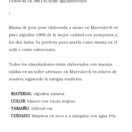
Follow us on INSTAGRAM: @azulbereber
;
Manta de pom pom elaborada a mano en Marrakech en
puro algodón 100% de la mejor calidad con pompones a
los dos lados. Es perfecta para usarla como manta en el
sofá o como cubrecama.
Todos los almohadones están elaborados con mantas
tejidas en un taller artesano en Marrakech en telares de
madera siguiendo la antigua tradición.
·
MATERIAL
: algodón natural
·
COLOR
: blanco con rayas negras
·
TAMAÑO
:
250
x160 cm
·
CUIDADO
:
limpieza en seco o a máquina con agua fría