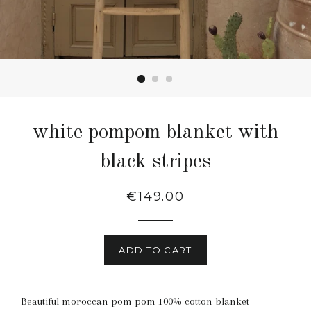
white pompom blanket with
black stripes
Regular
€149.00
price
ADD TO CART
Beautiful moroccan pom pom 100% cotton blanket