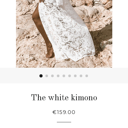
The white kimono
Regular
€159.00
price