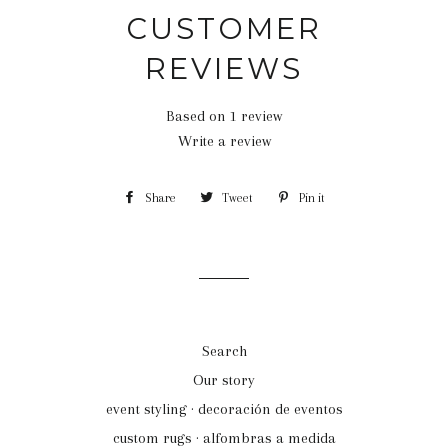
CUSTOMER
REVIEWS
Based on 1 review
Write a review
Share
Share
Tweet
Tweet
Pin it
Pin
on
on
on
Facebook
Twitter
Pinterest
Search
Our story
event styling · decoración de eventos
custom rugs · alfombras a medida