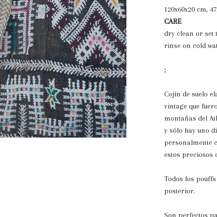
120x60x20 cm, 47
CARE
dry clean or set
rinse on cold wa
;
Cojín de suelo e
vintage que fuer
montañas del Atl
y sólo hay uno d
personalmente c
estos preciosos 
Todos los pouffs
posterior.
Son perfectos pa