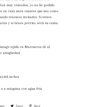
. Son muy cómodos, yo no he podido
go en casa unos cuantos que uso como
uando tenemos invitados. Si tienes
arán y si tienes perrito, será su cama
ntage tejida en Marruecos de al
e antigüedad
x24x8 inches
 o a máquina con agua fría
hare
Share
Tweet
Tweet
Pin it
Pin