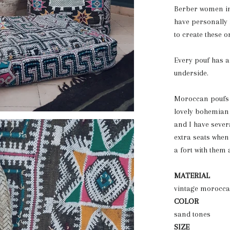
Berber women in
have personally
to create these 
Every pouf has 
underside.
Moroccan poufs a
lovely bohemian c
and I have seve
extra seats when
a fort with them 
MATERIAL
vintage morocca
COLOR
sand tones
SIZE