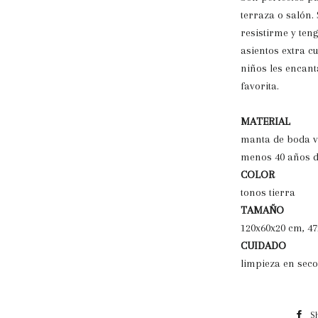
terraza o salón
resistirme y ten
asientos extra c
niños les encant
favorita.
MATERIAL
manta de boda vi
menos 40 años d
COLOR
tonos tierra
TAMAÑO
120x60x20 cm, 47
CUIDADO
limpieza en seco
S