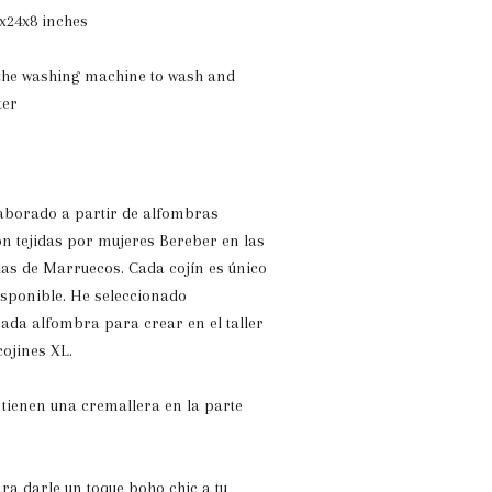
x24x8 inches
 the washing machine to wash and
ter
laborado a partir de alfombras
on tejidas por mujeres Bereber en las
as de Marruecos. Cada cojín es único
isponible. He seleccionado
ada alfombra para crear en el taller
cojines XL.
 tienen una cremallera en la parte
ra darle un toque boho chic a tu