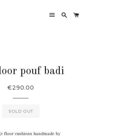
SITE NAVIGATION
SEARCH
CART
loor pouf badi
Regular
€290.00
price
SOLD OUT
e floor cushions handmade by