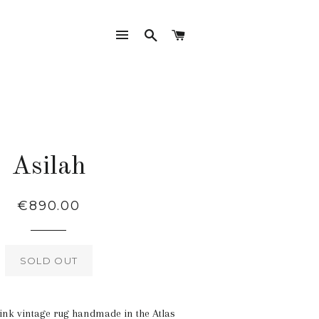
SITE NAVIGATION
SEARCH
CART
Asilah
Regular
€890.00
price
SOLD OUT
ink vintage rug handmade in the Atlas