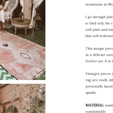
mountains in M
I go through pil
to find only the 
soft pink and nud
that soft bohemi
This unique pie
in a delicate ear
berber art. It i
Vintages pieces 
rug are really dif
personally hand p
quality.
MATERIAL:
natu
comfortable