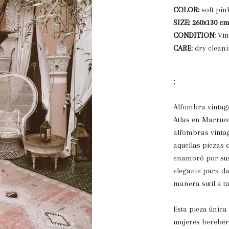
COLOR:
soft
pin
SIZE: 260x130 cm
CONDITION:
Vin
CARE:
dry clean
;
Alfombra vintag
Atlas en Marruec
alfombras vinta
aquellas piezas 
enamoró por sus
elegante para da
manera sutil a t
Esta pieza única
mujeres bereber 