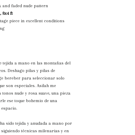
k and faded nude pattern
, 8x4 ft
tage piece in excellent conditions
ing
e tejida a mano en las montañas del
os. Deshago pilas y pilas de
ge bereber para seleccionar solo
que son especiales. Asilah me
 tonos nude y rosa suave, una pieza
rle ese toque bohemio de una
u espacio.
 ha sido tejida y anudada a mano por
siguiendo técnicas milenarias y en