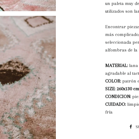
un paleta muy de
utilizados son l
Encontrar piezas
más complicado,
seleccionada pe
alfombras de la 
MATERIAL:
lana
agradable al tac
COLOR:
patrón e
SIZE:
260x130 cm
CONDICION:
pie
CUIDADO:
limpi
fría
S