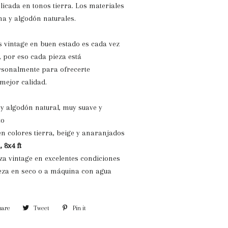
licada en tonos tierra. Los materiales
ana y algodón naturales.
 vintage en buen estado es cada vez
 por eso cada pieza está
rsonalmente para ofrecerte
mejor calidad.
 y algodón natural, muy
suave y
to
n colores tierra, beige y anaranjados
, 8x4 ft
za vintage en excelentes condiciones
eza en seco o a máquina con agua
hare
Share
Tweet
Tweet
Pin it
Pin
on
on
on