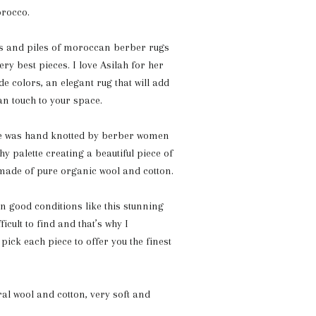
orocco.
es and piles of moroccan berber rugs
very best pieces. I love Asilah for her
e colors, an elegant rug that will add
an touch to your space.
ce was hand knotted by berber women
thy palette creating a beautiful piece of
s made of pure organic wool and cotton.
in good conditions like this stunning
ficult to find and that’s why I
ick each piece to offer you the finest
ral wool and cotton, very soft and